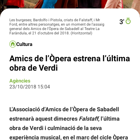
Les burgeses; Bardolfo i Pistola, criats de Falstaff, i Mr
3′
Ford, entre altres personatges, en un moment de l'assaig
general dels Amics de l'Òpera de Sabadell al Teatre La
Faràndula, el 21 d'octubre del 2018. (Horitzontal)
Cultura
Amics de l’Òpera estrena l’última
obra de Verdi
Agències
23/10/2018 15:04
L’Associació d’Amics de l’Òpera de Sabadell
estrenarà aquest dimecres
Falstaff
, l’última
obra de Verdi i culminació de la seva
experiència musical, en el marc del cicle Òpera