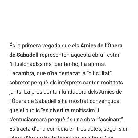
És la primera vegada que els
Amics de l’Òpera
de Sabadell
representen aquesta obra i estan
“il·lusionadíssims” per fer-ho, ha afirmat
Lacambra, que n’ha destacat la “dificultat”,
sobretot perquè els intèrprets canten molt tots
junts. La presidenta i fundadora dels Amics de
l’Òpera de Sabadell s’ha mostrat convençuda
que el públic “es divertirà moltíssim” i
s’entusiasmarà perquè és una obra “fascinant”.
Es tracta d’una comèdia en tres actes, segons un
llibret d’Arrigo Boito basat en les obres
Les