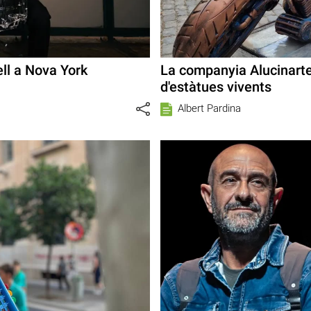
ll a Nova York
La companyia Alucinarte
d'estàtues vivents
Albert Pardina