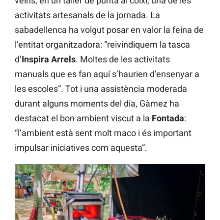
veïns, en un taller de punta al coixí, una de les
activitats artesanals de la jornada. La
sabadellenca ha volgut posar en valor la feina de
l’entitat organitzadora: “reivindiquem la tasca
d’
Inspira Arrels
. Moltes de les activitats
manuals que es fan aquí s’haurien d’ensenyar a
les escoles”. Tot i una assistència moderada
durant alguns moments del dia, Gàmez ha
destacat el bon ambient viscut a la
Fontada
:
“l’ambient està sent molt maco i és important
impulsar iniciatives com aquesta”.