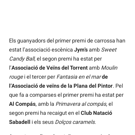
Els guanyadors del primer premi de carrossa han
estat l’associació escènica
Jym’s
amb
Sweet
Candy Ball
, el segon premi ha estat per
l’
Associació de Veïns del Torrent
amb
Moulin
rouge
i el tercer per
Fantasia en el mar
de
l’Associació de veïns de la Plana del Pintor
.
Pel
que fa a comparses el primer premi ha estat per
Al Compás
, amb la
Primavera al compás
, el
segon premi ha recaigut en el
Club Natació
Sabadell
i els seus
Dolços caramels
.