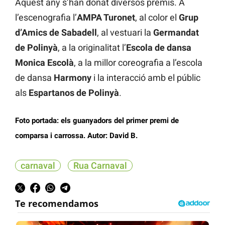
Aquest any s’han donat diversos premis. A
l’escenografia l’
AMPA Turonet
, al color el
Grup
d’Amics de Sabadell
, al vestuari la
Germandat
de Polinyà
, a la originalitat l’
Escola de dansa
Monica Escolà
, a la millor coreografia a l’escola
de dansa
Harmony
i la interacció amb el públic
als
Espartanos de Polinyà
.
Foto portada: els guanyadors del primer premi de
comparsa i carrossa. Autor: David B.
carnaval
Rua Carnaval