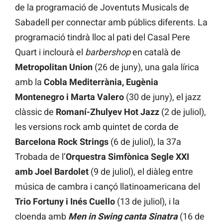
de la programació de Joventuts Musicals de
Sabadell per connectar amb públics diferents. La
programació tindrà lloc al pati del Casal Pere
Quart i inclourà el
barbershop
en català de
Metropolitan Union
(26 de juny), una gala lírica
amb la
Cobla Mediterrània, Eugènia
Montenegro i Marta Valero
(30 de juny), el jazz
clàssic de
Romaní-Zhulyev Hot Jazz
(2 de juliol),
les versions rock amb quintet de corda de
Barcelona Rock Strings
(6 de juliol), la 37a
Trobada de l’
Orquestra Simfònica Segle XXI
amb Joel Bardolet
(9 de juliol), el diàleg entre
música de cambra i cançó llatinoamericana del
Trio Fortuny i Inés Cuello
(13 de juliol), i la
cloenda amb
Men in Swing canta Sinatra
(16 de