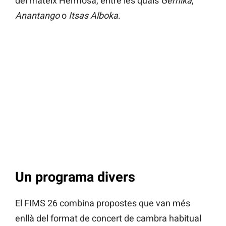
del mateix Hermosa, entre les quals
Gernika
,
Anantango
o
Itsas Alboka
.
Un programa divers
El FIMS 26 combina propostes que van més
enllà del format de concert de cambra habitual