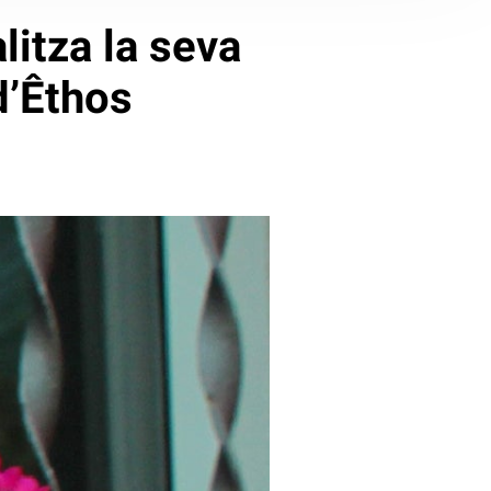
litza la seva
d’Êthos