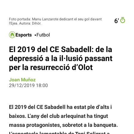
Foto portada: Manu Lanzarote dedicant el seu gol davant
6′
l'Ejea. Autora: Dihör.
Esports
Futbol
El 2019 del CE Sabadell: de la
depressió a la il·lusió passant
per la resurrecció d’Olot
Joan Muñoz
29/12/2019 18:00
El 2019
del CE
Sabadell ha estat ple d’alts i
baixos. L’any del club arlequinat ha tingut
massa protagonistes, sobretot a la banqueta.
L’espectacle lamentable de Toni
Seligrat
a