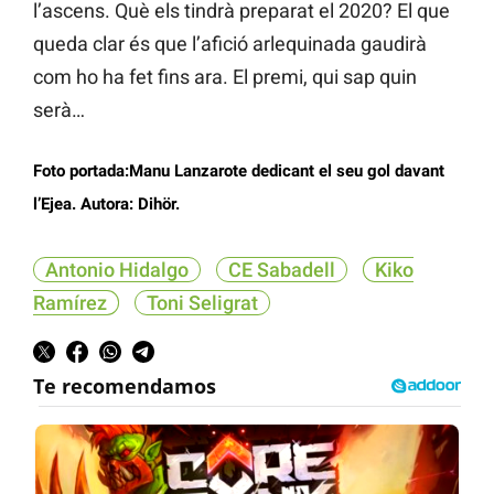
l’ascens. Què els tindrà preparat el 2020? El que
queda clar és que l’afició arlequinada gaudirà
com ho ha fet fins ara. El premi, qui sap quin
serà…
Foto portada:Manu Lanzarote dedicant el seu gol davant
l’Ejea. Autora: Dihör.
Antonio Hidalgo
CE Sabadell
Kiko
Ramírez
Toni Seligrat