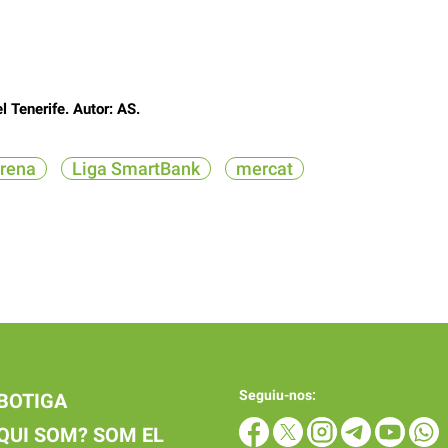
 Tenerife. Autor: AS.
rrena
Liga SmartBank
mercat
Seguiu-nos:
BOTIGA
QUI SOM? SOM EL