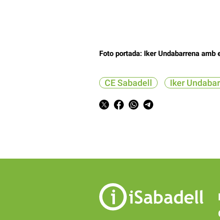
Foto portada: Iker Undabarrena amb el
CE Sabadell
Iker Undaba