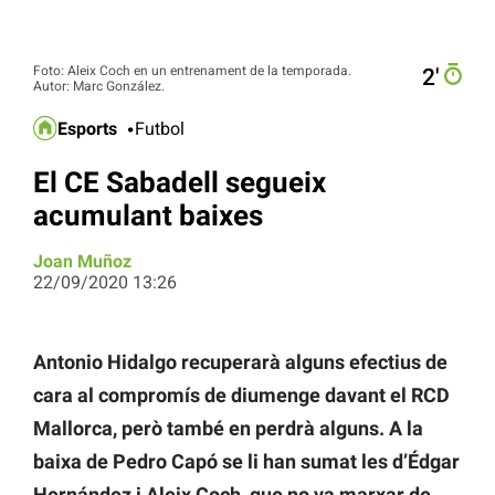
Foto: Aleix Coch en un entrenament de la temporada.
2′
Autor: Marc González.
Esports
Futbol
El CE Sabadell segueix
acumulant baixes
Joan Muñoz
22/09/2020 13:26
Antonio Hidalgo recuperarà alguns efectius de
cara al compromís de diumenge davant el RCD
Mallorca, però també en perdrà alguns. A la
baixa de Pedro Capó se li han sumat les d’Édgar
Hernández i Aleix Coch, que no va marxar de