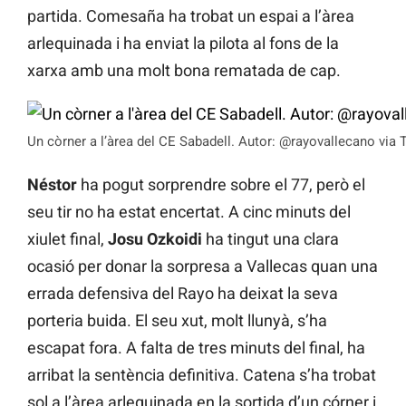
partida. Comesaña ha trobat un espai a l’àrea
arlequinada i ha enviat la pilota al fons de la
xarxa amb una molt bona rematada de cap.
Un còrner a l’àrea del CE Sabadell. Autor: @rayovallecano via T
Néstor
ha pogut sorprendre sobre el 77, però el
seu tir no ha estat encertat. A cinc minuts del
xiulet final,
Josu Ozkoidi
ha tingut una clara
ocasió per donar la sorpresa a Vallecas quan una
errada defensiva del Rayo ha deixat la seva
porteria buida. El seu xut, molt llunyà, s’ha
escapat fora. A falta de tres minuts del final, ha
arribat la sentència definitiva. Catena s’ha trobat
sol a l’àrea arlequinada en la sortida d’un córner i