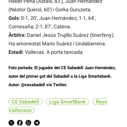
Heber Pena (Astals, 83′), Juan Hernández
(Néstor Querol, 60′) i Gorka Guruzeta.
Gols
: 0-1, 20′, Juan Hernández; 1-1, 64′,
Comesaña; 2-1, 87′, Catena.
Àrbitre
: Daniel Jesús Trujillo Suárez (tinerfeny).
Ha amonestat Mario Suárez i Undabarrena.
Estadi
: Vallecas. A porta tancada.
Foto portada: El jugador del CE Sabadell Juan Hernández,
autor del primer gol del Sabadell a la Liga Smartabank.
Autor: @cesabadell via Twitter.
CE Sabadell
Liga SmartBank
Rayo
Vallecano