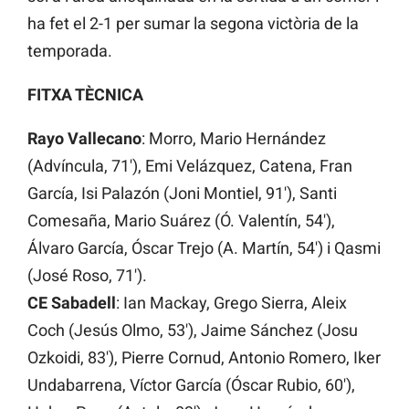
ha fet el 2-1 per sumar la segona victòria de la
temporada.
FITXA TÈCNICA
Rayo Vallecano
: Morro, Mario Hernández
(Advíncula, 71′), Emi Velázquez, Catena, Fran
García, Isi Palazón (Joni Montiel, 91′), Santi
Comesaña, Mario Suárez (Ó. Valentín, 54′),
Álvaro García, Óscar Trejo (A. Martín, 54′) i Qasmi
(José Roso, 71′).
CE Sabadell
: Ian Mackay, Grego Sierra, Aleix
Coch (Jesús Olmo, 53′), Jaime Sánchez (Josu
Ozkoidi, 83′), Pierre Cornud, Antonio Romero, Iker
Undabarrena, Víctor García (Óscar Rubio, 60′),