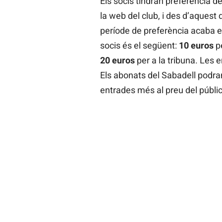
Els socis tindran preferència 
la web del club, i des d’aquest 
període de preferència acaba el
socis és el següent:
10 euros
pe
20 euros
per a la tribuna. Les 
Els abonats del Sabadell podra
entrades més al preu del públic