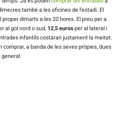
de temps. Ja es poden
comprar les entrades
a
dimecres també a les oficines de l’estadi. El
 proper dimarts a les 20 hores. El preu per a
r al gol nord o sud,
12,5 euros
per al lateral i
entrades infantils costaran justament la meitat.
n comprar, a banda de les seves pròpies, dues
 general.