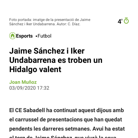
Foto portada: imatge de la presentació de Jaime
4′
Sánchez i Iker Undabarrena. Autor: C. Díaz.
Esports
Futbol
Jaime Sánchez i Iker
Undabarrena es troben un
Hidalgo valent
Joan Muñoz
03/09/2020 17:32
El CE Sabadell ha continuat aquest dijous amb
el carrussel de presentacions que han quedat
pendents les darreres setmanes. Avui ha estat
el torn de Jaime Sánchez, que viurà la seva