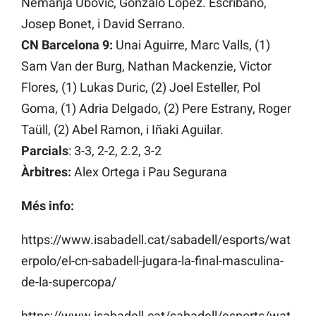
Nemanja Ubovic, Gonzalo Lopez. Escribano,
Josep Bonet, i David Serrano.
CN Barcelona 9:
​​Unai Aguirre, Marc Valls, (1)
Sam Van der Burg, Nathan Mackenzie, Victor
Flores, (1) Lukas Duric, (2) Joel Esteller, Pol
Goma, (1) Adria Delgado, (2) Pere Estrany, Roger
Taüll, (2) Abel Ramon, i Iñaki Aguilar.
Parcials
: 3-3, 2-2, 2.2, 3-2
Àrbitres:
Alex Ortega i Pau Segurana
Més info:
https://www.isabadell.cat/sabadell/esports/wat
erpolo/el-cn-sabadell-jugara-la-final-masculina-
de-la-supercopa/
https://www.isabadell.cat/sabadell/esports/wat