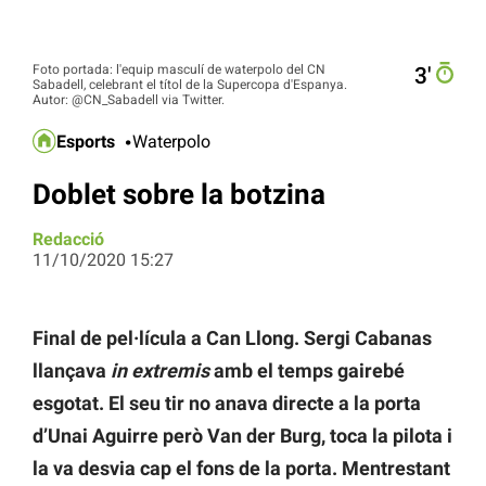
Foto portada: l'equip masculí de waterpolo del CN
3′
Sabadell, celebrant el títol de la Supercopa d'Espanya.
Autor: @CN_Sabadell via Twitter.
Esports
Waterpolo
Doblet sobre la botzina
Redacció
11/10/2020 15:27
Final de pel·lícula a Can Llong. Sergi Cabanas
llançava
in extremis
amb el temps gairebé
esgotat. El seu tir no anava directe a la porta
d’Unai Aguirre però Van der Burg, toca la pilota i
la va desvia cap el fons de la porta. Mentrestant