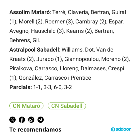
Assolim Mataró
: Terré, Claveria, Bertran, Guiral
(1), Morell (2), Roemer (3), Cambray (2), Espar,
Avegno, Hauschild (3), Kearns (2), Bertran,
Behrens, Gil.
Astralpool Sabadell
: Williams, Dot, Van de
Kraats (2), Jurado (1), Giannopoulou, Moreno (2),
Piralkova, Carrasco, Llorenç, Dalmases, Crespí
(1), González, Carrasco i Prentice
Parcials:
1-1, 3-3, 6-0, 3-2
CN Mataró
CN Sabadell