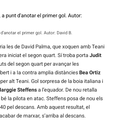
’anotar el primer gol. Autor: David B.
eria les de David Palma, que xoquen amb Teani
lera iniciat el segon quart. Sí troba porta
Judit
uts del segon quart per avançar les
bert i a Ia contra amplia distàncies
Bea Ortiz
r alt Teani. Gol sorpresa de la boia italiana i
arggie Steffens
a l’equador. De nou retalla
bé la pilota en atac. Steffens posa de nou els
2.40 pel descans. Amb aquest resultat, el
acabar de marxar, s’arriba al descans.