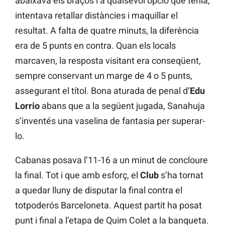
abaixava els braços i a qualsevol opció que tenia,
intentava retallar distàncies i maquillar el
resultat. A falta de quatre minuts, la diferència
era de 5 punts en contra. Quan els locals
marcaven, la resposta visitant era conseqüent,
sempre conservant un marge de 4 o 5 punts,
assegurant el títol. Bona aturada de penal d’
Edu
Lorrio
abans que a la següent jugada, Sanahuja
s’inventés una vaselina de fantasia per superar-
lo.
Cabanas posava l’11-16 a un minut de concloure
la final. Tot i que amb esforç, el
Club
s’ha tornat
a quedar lluny de disputar la final contra el
totpoderós Barceloneta. Aquest partit ha posat
punt i final a l’etapa de Quim Colet a la banqueta.