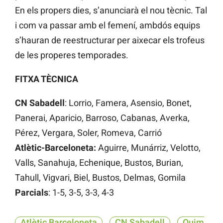
En els propers dies, s’anunciarà el nou tècnic. Tal
i com va passar amb el femení, ambdós equips
s’hauran de reestructurar per aixecar els trofeus
de les properes temporades.
FITXA TÈCNICA
CN Sabadell
: Lorrio, Famera, Asensio, Bonet,
Panerai, Aparicio, Barroso, Cabanas, Averka,
Pérez, Vergara, Soler, Romeva, Carrió
Atlètic-Barceloneta:
Aguirre, Munárriz, Velotto,
Valls, Sanahuja, Echenique, Bustos, Burian,
Tahull, Vigvari, Biel, Bustos, Delmas, Gomila
Parcials
: 1-5, 3-5, 3-3, 4-3
Atlètic Barceloneta
CN Sabadell
Quim