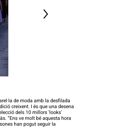
sarel·la de moda amb la desfilada
edició creixent. I és que una desena
cció dels 10 millors 'looks'
càs. “Ens ve molt bé aquesta hora
rsones han pogut seguir la