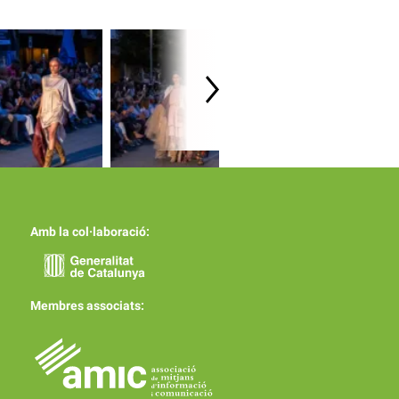
Amb la col·laboració:
Membres associats: