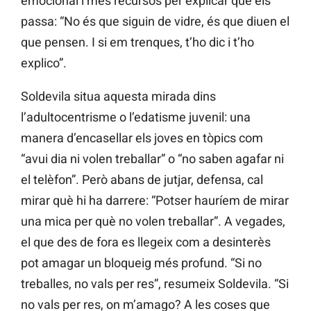
emocional i més recursos per explicar què els
passa: “No és que siguin de vidre, és que diuen el
que pensen. I si em trenques, t’ho dic i t’ho
explico”.
Soldevila situa aquesta mirada dins
l’adultocentrisme o l’edatisme juvenil: una
manera d’encasellar els joves en tòpics com
“avui dia ni volen treballar” o “no saben agafar ni
el telèfon”. Però abans de jutjar, defensa, cal
mirar què hi ha darrere: “Potser hauríem de mirar
una mica per què no volen treballar”. A vegades,
el que des de fora es llegeix com a desinterès
pot amagar un bloqueig més profund. “Si no
treballes, no vals per res”, resumeix Soldevila. “Si
no vals per res, on m’amago? A les coses que