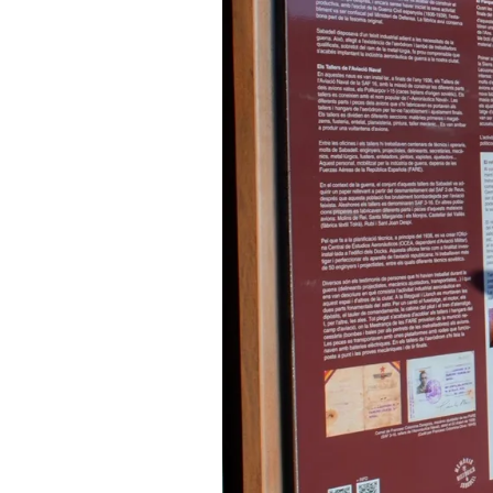
La Baygual i Llonch, nou Espai de