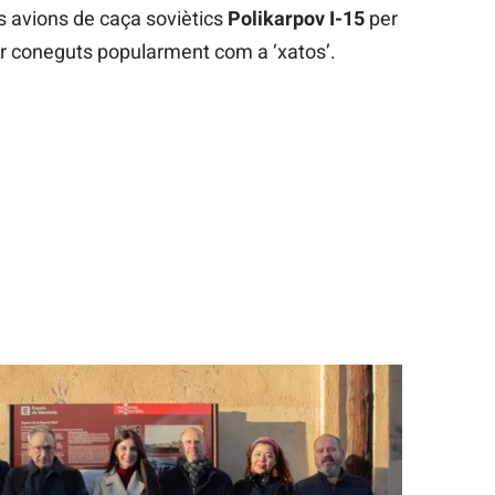
ls avions de caça soviètics
Polikarpov I-15
per
ser coneguts popularment com a ‘xatos’.