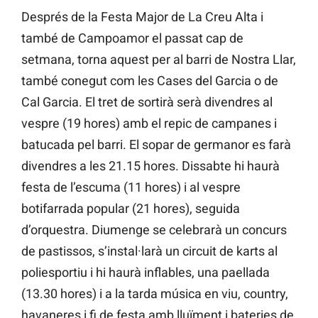
Després de la Festa Major de La Creu Alta i
també de Campoamor el passat cap de
setmana, torna aquest per al barri de Nostra Llar,
també conegut com les Cases del Garcia o de
Cal Garcia. El tret de sortirà serà divendres al
vespre (19 hores) amb el repic de campanes i
batucada pel barri. El sopar de germanor es farà
divendres a les 21.15 hores. Dissabte hi haurà
festa de l’escuma (11 hores) i al vespre
botifarrada popular (21 hores), seguida
d’orquestra. Diumenge se celebrarà un concurs
de pastissos, s’instal·larà un circuit de karts al
poliesportiu i hi haurà inflables, una paellada
(13.30 hores) i a la tarda música en viu, country,
havaneres i fi de festa amb lluïment i bateries de