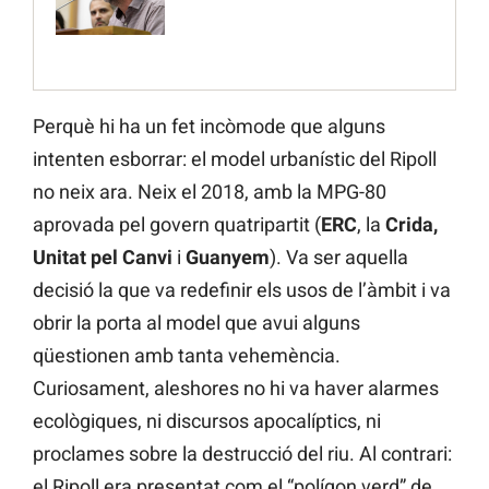
Perquè hi ha un fet incòmode que alguns
intenten esborrar: el model urbanístic del Ripoll
no neix ara. Neix el 2018, amb la MPG-80
aprovada pel govern quatripartit (
ERC
, la
Crida,
Unitat pel Canvi
i
Guanyem
). Va ser aquella
decisió la que va redefinir els usos de l’àmbit i va
obrir la porta al model que avui alguns
qüestionen amb tanta vehemència.
Curiosament, aleshores no hi va haver alarmes
ecològiques, ni discursos apocalíptics, ni
proclames sobre la destrucció del riu. Al contrari:
el Ripoll era presentat com el “polígon verd” de