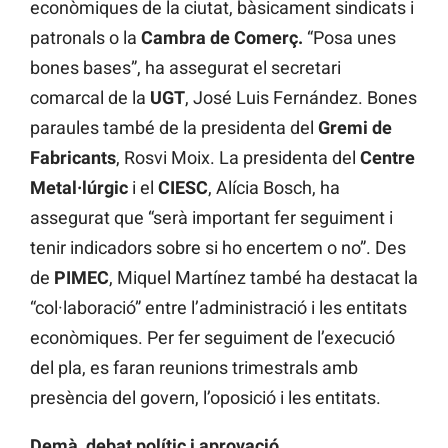
econòmiques de la ciutat, bàsicament sindicats i
patronals o la
Cambra de Comerç.
“Posa unes
bones bases”, ha assegurat el secretari
comarcal de la
UGT
, José Luis Fernández. Bones
paraules també de la presidenta del
Gremi de
Fabricants
, Rosvi Moix. La presidenta del
Centre
Metal·lúrgic
i el
CIESC
, Alícia Bosch, ha
assegurat que “serà important fer seguiment i
tenir indicadors sobre si ho encertem o no”. Des
de
PIMEC
, Miquel Martínez també ha destacat la
“col·laboració” entre l’administració i les entitats
econòmiques. Per fer seguiment de l’execució
del pla, es faran reunions trimestrals amb
presència del govern, l’oposició i les entitats.
Demà, debat polític i aprovació