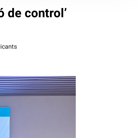
ó de control’
ricants