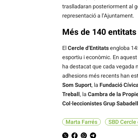
traslladaran posteriorment al g
representació a l’Ajuntament.
Més de 140 entitats
El
Cercle d’Entitats
engloba 145 
esportiu i econòmic. En aquest 
ha destacat que cada vegada mé
adhesions més recents han est
Som Suport
, la
Fundació Cívica
Treball
, la
Cambra de la Propie
Col·leccionistes Grup Sabadel
Marta Farrés
SBD Cercle 