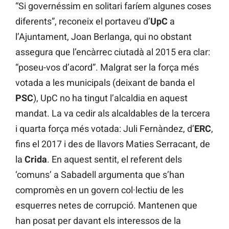
“Si governéssim en solitari faríem algunes coses
diferents”, reconeix el portaveu d’
UpC
a
l’Ajuntament, Joan Berlanga, qui no obstant
assegura que l’encàrrec ciutadà al 2015 era clar:
“poseu-vos d’acord”. Malgrat ser la força més
votada a les municipals (deixant de banda el
PSC
), UpC no ha tingut l’alcaldia en aquest
mandat. La va cedir als alcaldables de la tercera
i quarta força més votada: Juli Fernàndez, d’
ERC
,
fins el 2017 i des de llavors Maties Serracant, de
la
Crida
. En aquest sentit, el referent dels
‘comuns’ a Sabadell argumenta que s’han
compromès en un govern col·lectiu de les
esquerres netes de corrupció. Mantenen que
han posat per davant els interessos de la