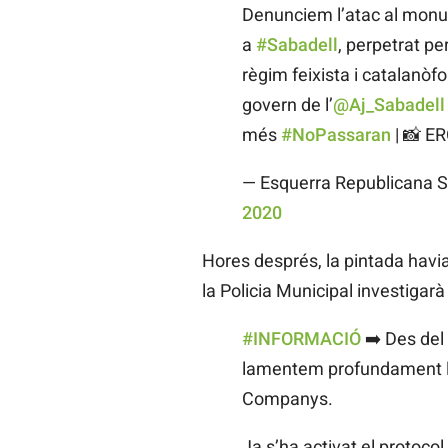
Denunciem l’atac al monu
a
#Sabadell
, perpetrat p
règim feixista i catalanòf
govern de l’
@Aj_Sabadell
més
#NoPassaran
| 📸 E
— Esquerra Republicana S
2020
Hores després, la pintada havi
la Policia Municipal investigarà 
#INFORMACIÓ
➡️ Des del
lamentem profundament l’
Companys.
Ja s’ha activat el protocol