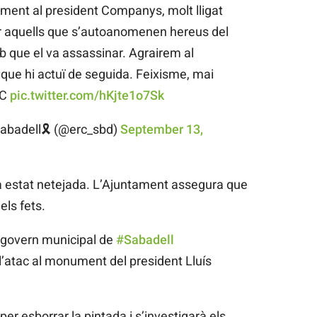
ment al president Companys, molt lligat
er aquells que s’autoanomenen hereus del
ob que el va assassinar. Agrairem al
que hi actuï de seguida. Feixisme, mai
RC
pic.twitter.com/hKjte1o7Sk
abadell🎗️ (@erc_sbd)
September 13,
a estat netejada. L’Ajuntament assegura que
els fets.
 govern municipal de
#Sabadell
atac al monument del president Lluís
 per esborrar la pintada i s’investigarà els