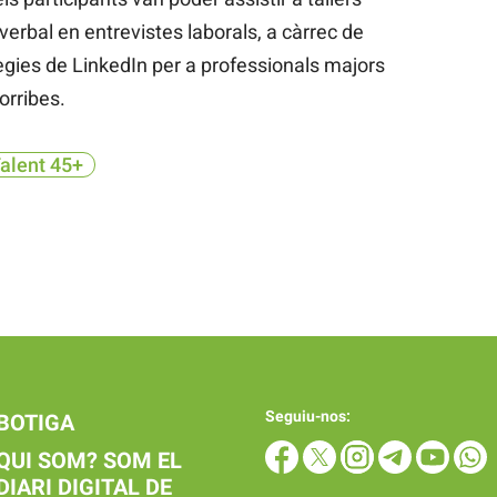
erbal en entrevistes laborals, a càrrec de
ègies de LinkedIn per a professionals majors
orribes.
Talent 45+
Seguiu-nos:
BOTIGA
QUI SOM? SOM EL
DIARI DIGITAL DE