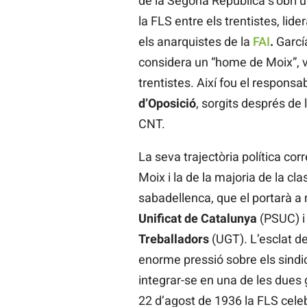
de la Segona República s’obrí un
la FLS entre els trentistes, lide
els anarquistes de la
FAI
.
García
considera un “home de Moix”, v
trentistes. Així fou el responsa
d’Oposició
, sorgits després de 
CNT.
La seva trajectòria política corr
Moix i la de la majoria de la cl
sabadellenca, que el portarà a m
Unificat de Catalunya
(PSUC) i
Treballadors
(UGT). L’esclat de
enorme pressió sobre els sindi
integrar-se en una de les dues g
22 d’agost de 1936 la FLS cele