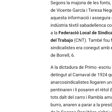
Segons la majoria de les fonts,
de Vicente García i Teresa Negr
aquesta informació i assegura q
indústria tèxtil sabadellenca co
a la
Federació Local de Sindic
del Trabajo
(CNT). També fou 
sindicalistes era conegut amb
de Borrell, 6.
A la dictadura de Primo -escriu
detingut al Carnaval de 1924 q
anarcosindicalistes llogaren un 
pentinaren i li posaren el rètol
E
tots dalt del carro i Rambla amu
burro, anaren a parar a la pres