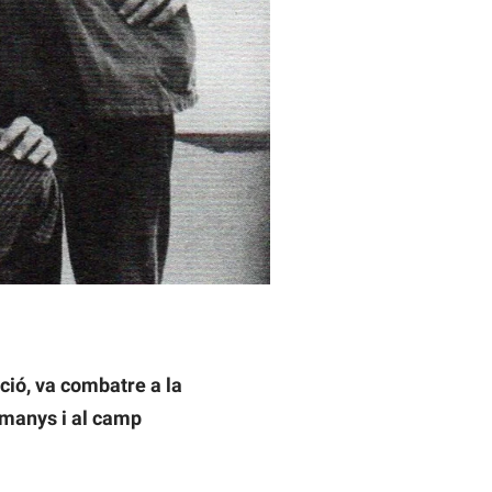
or desconegut/AAS
ció, va combatre a la
emanys i al camp