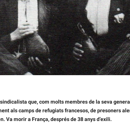
e Sabadell. García Negrillo, el primer per l'esquerra (1933). Aut
n sindicalista que, com molts membres de la seva genera
nament als camps de refugiats francesos, de presoners al
n. Va morir a França, després de 38 anys d’exili.