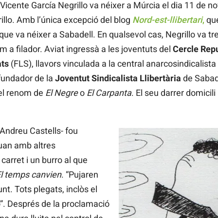
 Vicente García Negrillo va néixer a Múrcia el dia 11 de no
illo. Amb l’única excepció del blog
Nord-est-llibertari
,
que
ue va néixer a Sabadell. En qualsevol cas, Negrillo va tre
m a filador. Aviat ingressà a les joventuts del
Cercle Repu
ats
(FLS), llavors vinculada a la central anarcosindicalista
fundador de la
Joventut Sindicalista Llibertària
de Sabade
 el renom de
El Negre
o
El Carpanta
. El seu darrer domicili
 Andreu Castells- fou
uan amb altres
carret i un burro al que
l temps canvien
. “Pujaren
nt. Tots plegats, inclòs el
ó”. Després de la proclamació