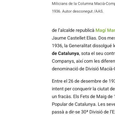
Milicians de la Columna Macià-Compan
1936. Autor desconegut /AAS.
de l’alcalde republicà
Magí Ma
Jaume Castellet Elias. Dos me
1936, la Generalitat dissolgué le
de Catalunya
, sota el seu cont
Companys, així com les diferent
denominació de Divisió Macià
Entre el 26 de desembre de 193
intent per conquerir la ciutat d
un fracàs. Els Fets de Maig de 1
Popular de Catalunya. Les seves
passà a dir-se 30ª Divisió de l’