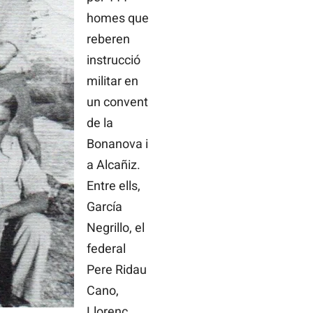
homes que
reberen
instrucció
militar en
un convent
de la
Bonanova i
a Alcañiz.
Entre ells,
García
Negrillo, el
federal
Pere Ridau
Cano,
Llorenç