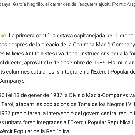
ys. García Negrillo, el darrer des de l’esquerra ajupit. Front d’Ar
rcé
. La primera centúria estava capitanejada per Llorenç 
sos després de la creació de la Columna Macià-Company
s Milícies Antifeixistes i va donar instruccions per a la fo
rol directe, aprovat el 6 de desembre de 1936. Els milici
s columnes catalanes, s’integraren a l’Exèrcit Popular d
-Companys.
6 i el 13 de gener de 1937 la Divisió Macià-Companys va 
e Terol, atacant les poblacions de Torre de los Negros i Vil
937 precipitaren la intervenció del govern central republi
 unitats foren integrades a l’Exèrcit Popular Republicà 
Exèrcit Popular de la República.