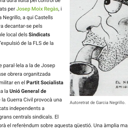
a dura lluita pel control de
rats per
Josep Moix Regàs
, i
 Negrillo, a qui Castells
a decantar-se pels
ble local dels
Sindicats
l’expulsió de la FLS de la
e paral·lela a la de Josep
asse obrera organitzada
ilitar en el
Partit Socialista
 a la
Unió General de
 la Guerra Civil provocà una
Autoretrat de Garcia Negrillo.
cats independents a
rans centrals sindicals. El
brà el referèndum sobre aquesta qüestió. Una àmplia majo