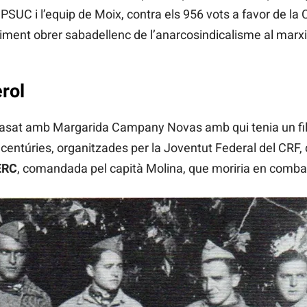
 PSUC i l’equip de Moix, contra els 956 vots a favor de l
ment obrer sabadellenc de l’anarcosindicalisme al marxi
Terol
casat amb Margarida Campany Novas amb qui tenia un fill,
 centúries, organitzades per la Joventut Federal del CRF, 
ERC
, comandada pel capità Molina, que moriria en comba