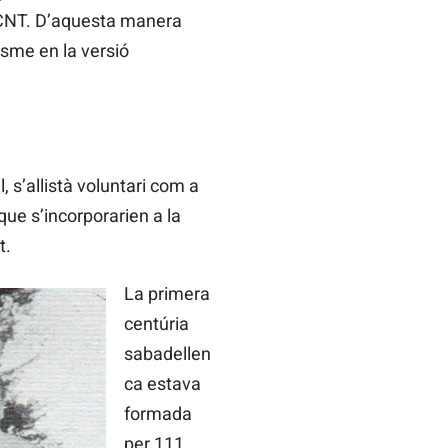
a CNT. D’aquesta manera
sme en la versió
 s’allistà voluntari com a
que s’incorporarien a la
t.
La primera
centúria
sabadellen
ca estava
formada
per 111