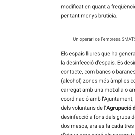
modificat en quant a freqüènci
per tant menys brutícia.
Un operari de l’empresa SMATSA,
Els espais lliures que ha genera
la desinfecció d’espais. Es des
contacte, com bancs o baranes,
(alcohol) zones més àmplies co
carregat amb una motxilla o am
coordinació amb l’Ajuntament, i
dels voluntaris de l’
Agrupació d
desinfecció a fons dels grups 
dos mesos, ara es fa cada tres 
d’aigua amb sabó als carrers i u