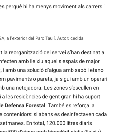
es perquè hi ha menys moviment als carrers i
 a l’exterior del Parc Taulí. Autor: cedida.
t la reorganització del servei s’han destinat a
infecten amb lleixiu aquells espais de major
 i amb una solució d’aigua amb sabó i etanol
m paviments o parets, ja sigui amb un operari
b una netejadora. Les zones s’escullen en
 a les residències de gent gran hi ha suport
e Defensa Forestal
. També es reforça la
de contenidors: si abans es desinfectaven cada
setmanes. En total, 120.000 litres diaris
ns 500 d’aigua amb hipoclòrit sòdic (lleixiu).