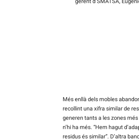
gerent d’SMATSA, Eugenio
Més enllà dels mobles abandona
recollint una xifra similar de r
generen tants a les zones més 
n’hi ha més. “Hem hagut d’adapt
residus és similar”. D’altra ba