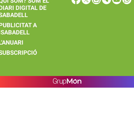
QUI SOM? SOM EL
DIARI DIGITAL DE
SABADELL
PUBLICITAT A
ISABADELL
L'ANUARI
SUBSCRIPCIÓ