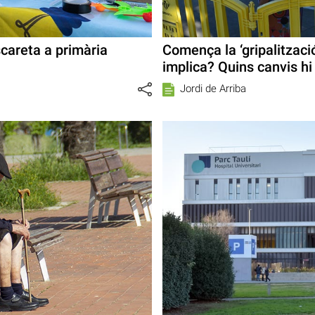
scareta a primària
Comença la ‘gripalització
implica? Quins canvis hi
Jordi de Arriba