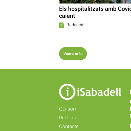
Els hospitalitzats amb Covi
caient
Redacció
Veure més
Qui som
Publicitat
Contacte