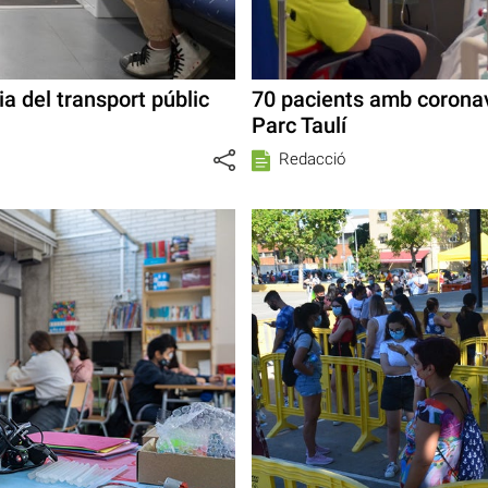
a del transport públic
70 pacients amb coronavi
Parc Taulí
Redacció