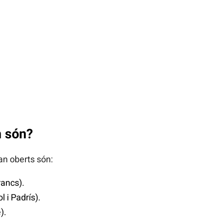
n són?
an oberts són:
rancs).
 i Padrís).
).