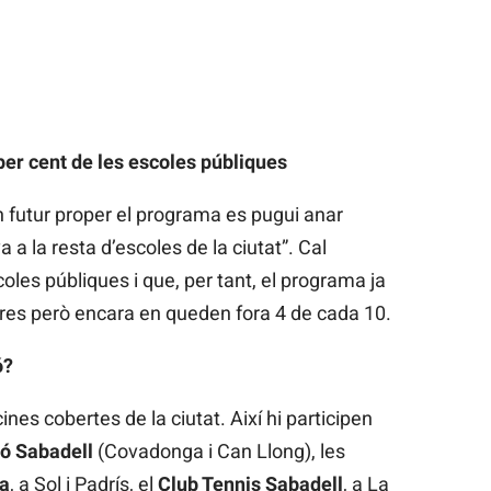
per cent de les escoles públiques
 futur proper el programa es pugui anar
a la resta d’escoles de la ciutat”. Cal
oles públiques i que, per tant, el programa ja
tres però encara en queden fora 4 de cada 10.
ó?
ines cobertes de la ciutat. Així hi participen
ó Sabadell
(Covadonga i Can Llong), les
ra
, a Sol i Padrís, el
Club Tennis Sabadell
, a La