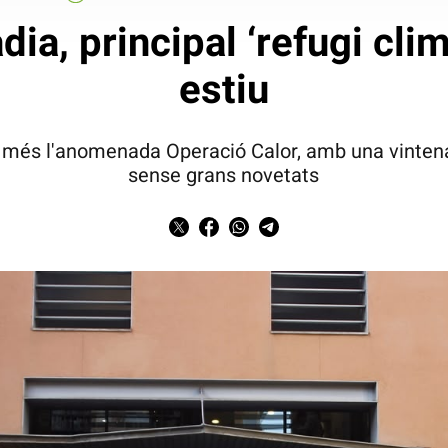
ia, principal ‘refugi cli
estiu
 més l'anomenada Operació Calor, amb una vintena d
sense grans novetats