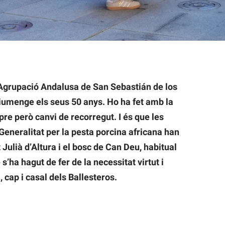
dre dels Ballesteros. Autor: J.d.A.
’Agrupació Andalusa de San Sebastián de los
iumenge els seus 50 anys. Ho ha fet amb la
re però canvi de recorregut. I és que les
Generalitat per la pesta porcina africana han
 Julià d’Altura i el bosc de Can Deu, habitual
’ha hagut de fer de la necessitat virtut i
, cap i casal dels Ballesteros.