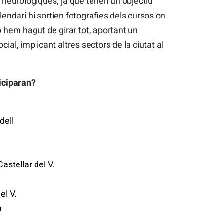
 neurològiques, ja que tenen un objectiu
lendari hi sortien fotografies dels cursos on
 hem hagut de girar tot, aportant un
al, implicant altres sectors de la ciutat al
ticiparan?
dell
Castellar del V.
el V.
a