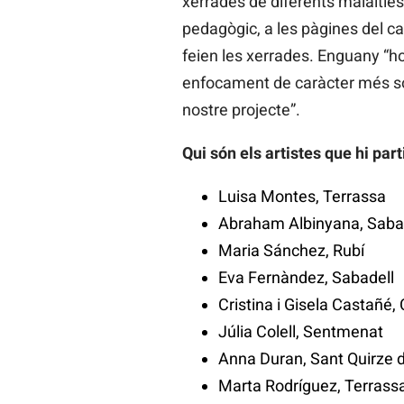
xerrades de diferents malalties
pedagògic, a les pàgines del ca
feien les xerrades. Enguany “ho
enfocament de caràcter més soci
nostre projecte”.
Qui són els artistes que hi par
Luisa Montes, Terrassa
Abraham Albinyana, Saba
Maria Sánchez, Rubí
Eva Fernàndez, Sabadell
Cristina i Gisela Castañé, 
Júlia Colell, Sentmenat
Anna Duran, Sant Quirze d
Marta Rodríguez, Terrass