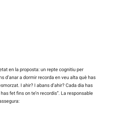
tat en la proposta: un repte cognitiu per
ans d’anar a dormir recorda en veu alta què has
esmorzat. I ahir? I abans d’ahir? Cada dia has
 has fet fins on te’n recordis”. La responsable
assegura: