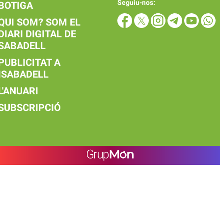
Seguiu-nos:
BOTIGA
QUI SOM? SOM EL
DIARI DIGITAL DE
SABADELL
PUBLICITAT A
ISABADELL
L'ANUARI
SUBSCRIPCIÓ