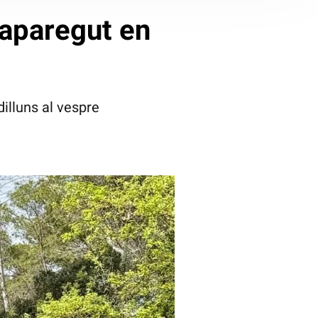
saparegut en
illuns al vespre