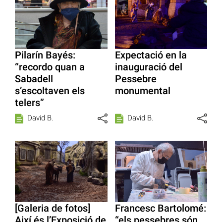
Pilarín Bayés:
Expectació en la
“recordo quan a
inauguració del
Sabadell
Pessebre
s’escoltaven els
monumental
telers”
David B.
David B.
[Galeria de fotos]
Francesc Bartolomé:
Així és l’Exposició de
“els pessebres són