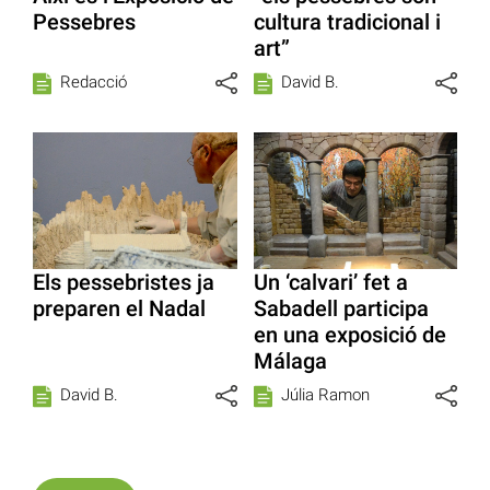
Pessebres
cultura tradicional i
art”
Redacció
David B.
Els pessebristes ja
Un ‘calvari’ fet a
preparen el Nadal
Sabadell participa
en una exposició de
Málaga
David B.
Júlia Ramon