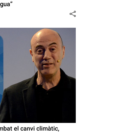
igua”
bat el canvi climàtic,