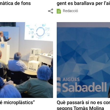
màtica de fons
gent es barallava per l’a
Redacció
é microplàstics”
Què passarà si no es com
segons Tomàs Molina