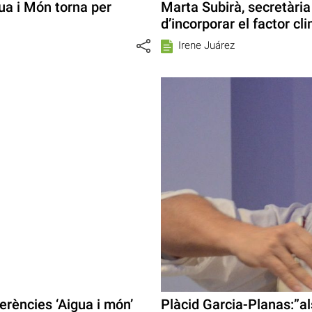
gua i Món torna per
Marta Subirà, secretàri
d’incorporar el factor cli
Irene Juárez
erències ‘Aigua i món’
Plàcid Garcia-Planas:”al