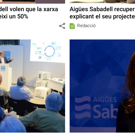
ell volen que la xarxa
Aigües Sabadell recupera
eixi un 50%
explicant el seu projecte
Redacció