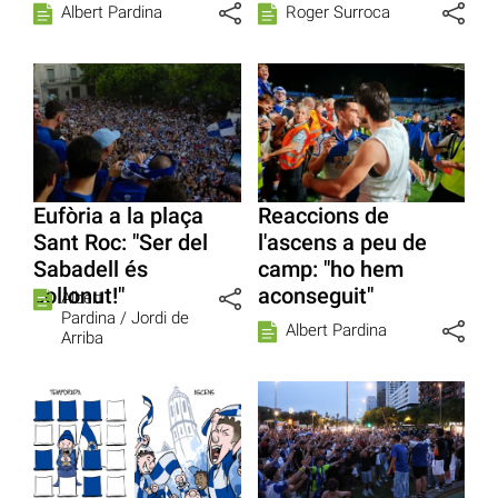
Albert Pardina
Roger Surroca
Eufòria a la plaça
Reaccions de
Sant Roc: "Ser del
l'ascens a peu de
Sabadell és
camp: "ho hem
collonut!"
aconseguit"
Albert
Pardina /
Jordi de
Albert Pardina
Arriba