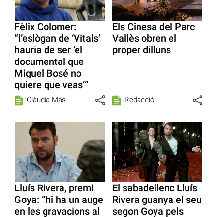
Fèlix Colomer:
Els Cinesa del Parc
“l’eslògan de ‘Vitals’
Vallès obren el
hauria de ser ‘el
proper dilluns
documental que
Miguel Bosé no
quiere que veas’”
Clàudia Mas
Redacció
Lluís Rivera, premi
El sabadellenc Lluís
Goya: “hi ha un auge
Rivera guanya el seu
en les gravacions al
segon Goya pels