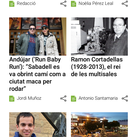
Redacció
Noèlia Pérez Leal
Andújar (‘Run Baby
Ramon Cortadellas
Run’): “Sabadell es
(1928-2013), el rei
va obrint camí com a
de les multisales
ciutat maca per
rodar”
Jordi Muñoz
Antonio Santamaria