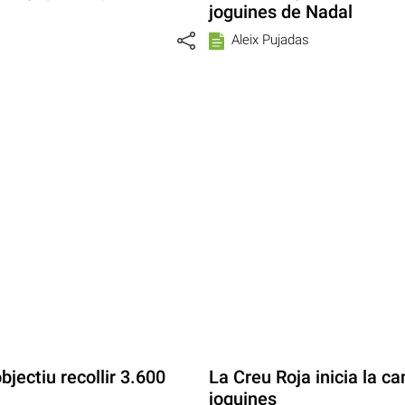
joguines de Nadal
Aleix Pujadas
jectiu recollir 3.600
La Creu Roja inicia la c
joguines