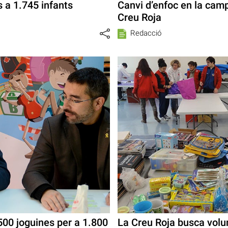
s a 1.745 infants
Canvi d’enfoc en la cam
Creu Roja
Redacció
.500 joguines per a 1.800
La Creu Roja busca volun