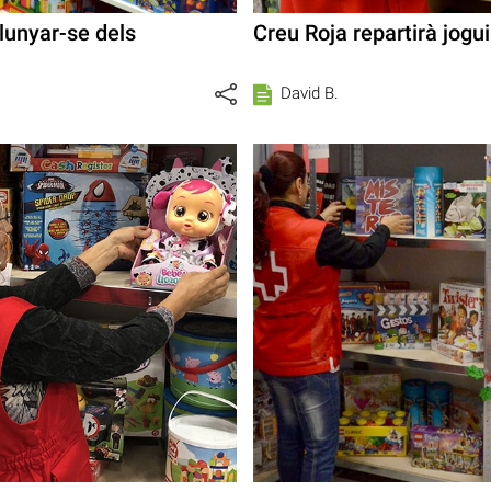
lunyar-se dels
Creu Roja repartirà jogu
David B.