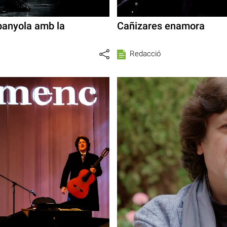
panyola amb la
Cañizares enamora
Redacció