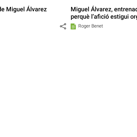
de Miguel Álvarez
Miguel Álvarez, entrenad
perquè l’afició estigui or
Roger Benet