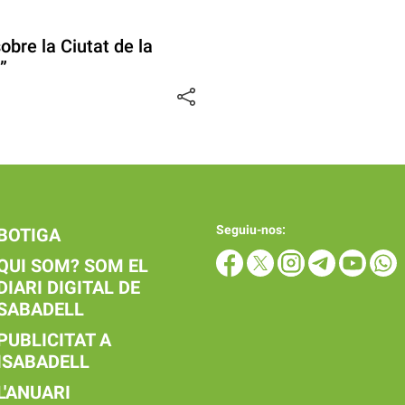
obre la Ciutat de la
”
Seguiu-nos:
BOTIGA
QUI SOM? SOM EL
DIARI DIGITAL DE
SABADELL
PUBLICITAT A
ISABADELL
L'ANUARI