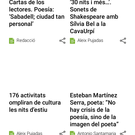
Cartas de los
’30 nits i més…’.
lectores. Poesía:
Sonets de
‘Sabadell; ciudad tan
Shakespeare amb
personal’
Sílvia Bel a la
CavaUrpí
Redacció
Aleix Pujadas
176 activitats
Esteban Martínez
ompliran de cultura
Serra, poeta: “No
les nits d’estiu
hay crisis de la
poesía, sino de la
imagen del poeta”
Aleix Pujadas
Antonio Santamaria