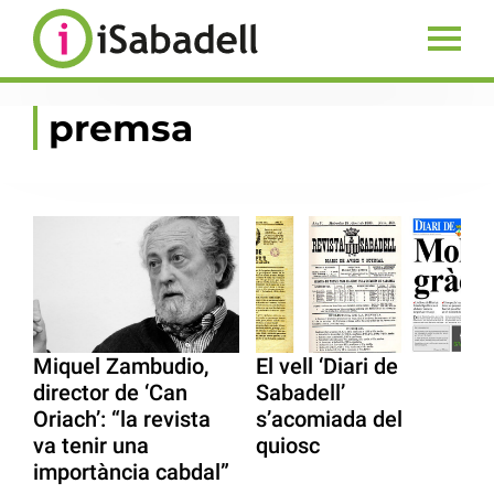
premsa
Miquel Zambudio,
El vell ‘Diari de
director de ‘Can
Sabadell’
Oriach’: “la revista
s’acomiada del
va tenir una
quiosc
importància cabdal”