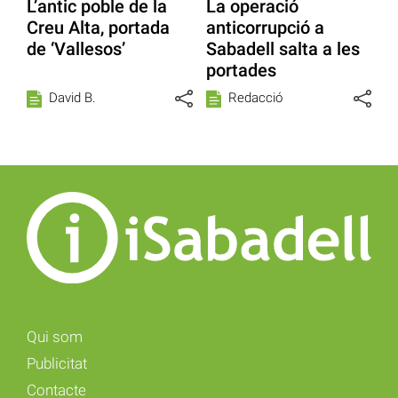
L’antic poble de la
La operació
Creu Alta, portada
anticorrupció a
de ‘Vallesos’
Sabadell salta a les
portades
David B.
Redacció
Qui som
Publicitat
Contacte