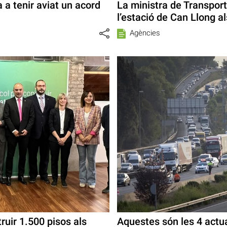
 a tenir aviat un acord
La ministra de Transport
l’estació de Can Llong 
Agències
ruir 1.500 pisos als
Aquestes són les 4 actu