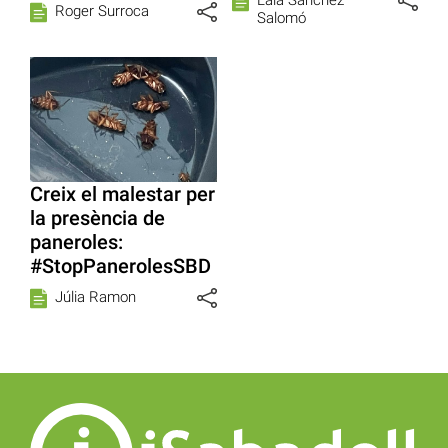
Laia Sánchez
Roger Surroca
Salomó
Creix el malestar per
la presència de
paneroles:
#StopPanerolesSBD
Júlia Ramon