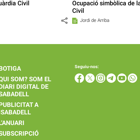
uàrdia Civil
Ocupació simbòlica de l
Civil
Jordi de Arriba
Seguiu-nos:
BOTIGA
QUI SOM? SOM EL
DIARI DIGITAL DE
SABADELL
PUBLICITAT A
ISABADELL
L'ANUARI
SUBSCRIPCIÓ