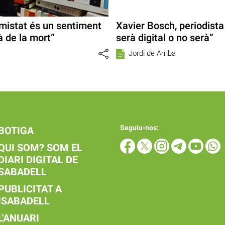
amistat és un sentiment
Xavier Bosch, periodista 
 de la mort”
serà digital o no serà”
Jordi de Arriba
Seguiu-nos:
BOTIGA
QUI SOM? SOM EL
DIARI DIGITAL DE
SABADELL
PUBLICITAT A
ISABADELL
L'ANUARI