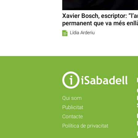
Xavier Bosch, escriptor: “l’
permanent que va més enllà
Lídia Arderiu
Qui som
Publicitat
Contacte
Política de privacitat